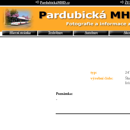
PardubickáMHD.cz
ŽE
Hlavní stránka
Trolejbusy
Autobusy
Akc
typ:
24
výrobní číslo:
Šk
Ir
Poznámka:
-